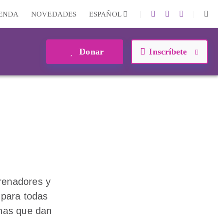
|
|
IENDA
NOVEDADES
ESPAÑOL
Donar
Inscríbete
trenadores y
a para todas
onas que dan